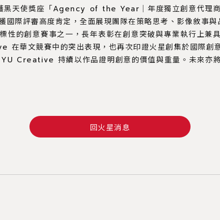
e 榮獲黑天使獎座「Agency of the Year｜年度獨立創
成果獲國際評審高度肯定，全面展現團隊在策略思考、影像敘事
具指標性的創意賽事之一，長年表彰在創意突破與專業執行上兼
eative 在華文競賽中的突出表現，也再次印證火星創集於國
 YU Creative 持續以作品證明創意的價值與重量。未來
回火星消息