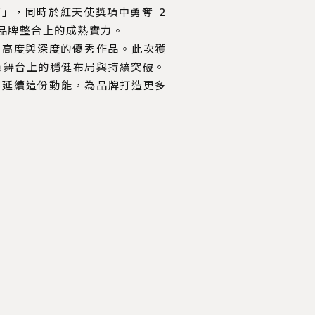
意代理商」，同時於紅天使獎項中勇奪 2
與品牌整合上的成熟實力。
具高度與深度的優秀作品。此次獲
際創意舞台上的穩健布局與持續突破。
亦將延續這份動能，為品牌打造更多