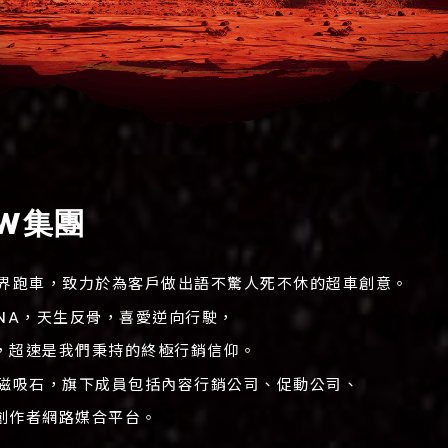
OW集團
銷界跑車，致力於為客戶做出語不驚人死不休的超車創意。
團的DNA，天生反骨，喜愛逆向行駛，
，超速是我們秉持的終極行銷信仰。
的磁吸石，旗下成員包括內容行銷公司、促動公司、
創作者網路媒合平台。