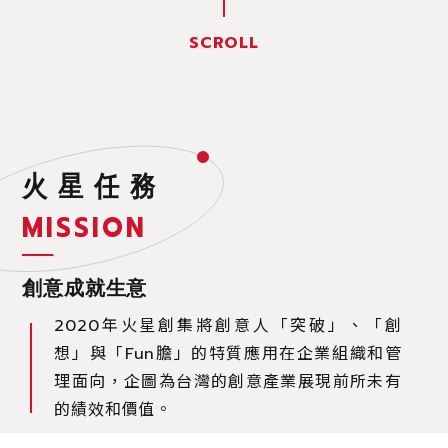
火
星
任
務
M
I
S
S
I
O
N
創意成就生意
2020年火星創集將創意人「突破」、「創
想」與「Fun膽」的特質應用在企業組織和管
理面向，企圖為台灣的創意產業展現前所未有
的績效和價值。