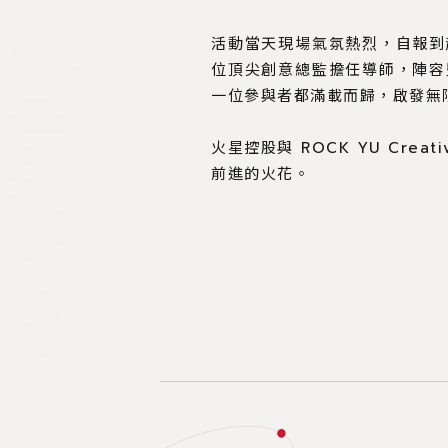
活動當天現場氣氛熱烈，自報到
位頂尖創意總監擔任導師，陣容
一位參與者都滿載而歸，啟發無
火星控股與 ROCK YU Cr
前進的火花。