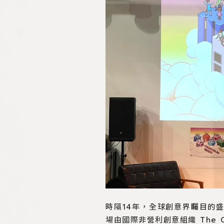
時隔14年，全球創意界矚目的盛事——
場由國際非營利創意組織 The O